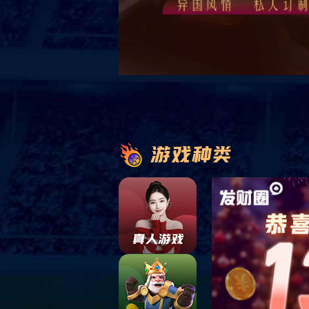
热门关键词：
General Inquiry
您的位置:
主页
联系我们
联系我们
联系我们
在线留言
广州某某广告设备有限公司
全国服务热线
：
139-8888-9999